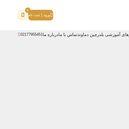
0
ورود | ثبت نام
های آموزشی بلدرچین دماوند
تماس با ما
درباره ما
02177955451