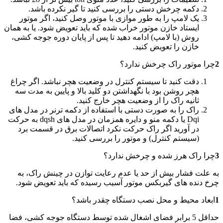
دکمه چرخش دستی را بررسی کنید تا گیر نکرده باشد.
یک لامپ را به طور موازی با موتور وصل کنید، اگر موتور
ایستاد خازن موتور خراب شده که باید تعویض شود. یا به همان
روش (با لامپ) ادامه دهید تا پس از پایان دوره جوجه کشی،
خازن را تعویض کنید.
2
چرا موتور راک چرخش ندارد؟
دقت کنید تا سیستم کنترل در وضعیت هچر نباشد. اگر چراغ
هچر روشن بود با نگهداشتن دو کلید بالا و پایین به مدت سه
ثانیه راک را از وضعیت هچر خارج کنید.
راک را به صورت دستی با استفاده از دکمه ترنر در مدل های
Dqi یا دکمه منو و دایره همزمان در مدل های dqsh به حرکت
در آورید اگر راک حرکت نکرد اتصالات برق در قسمت برد
(سیستم کنترل) و موتور را بررسی کنید.
3
چرا راک هرز شده و چرخش ندارد؟
به علت فشار بیش از حد یا عدم رعایت توازن در چینش راک، به
چرخ دنده های گیربکس موتور آسیب رسیده که باید تعویض شود.
1
ابعاد محیط و محل نصب دستگاه چقدر باشد؟
حداقل 5 برابر فضای اشغال شده توسط دستگاه جوجه کشی، فضا