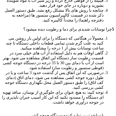
فیتیله را از قوطی خارج کرده و زیر شیر آب با مواد شوینده
بشورید و دوباره در جای خود قرار دهید.
چنانچه با روش های بالا مشکل رفع نشد، طبق دستور العمل
ذکر شده در قسمت کالیبراسیون سنسور ها (مراجعه به
دفترچه راهنما) را مجدداً کالیبره کنید.
5
چرا نوسانات شدیدی برای دما و رطوبت دیده میشود؟
معمولاً در هنگامی که دستگاه را برای اولین بار روشن می
کنید به علت گرم شدن تمامی قطعات داخلی دستگاه تا چند
ساعت نوسانات بیش از 1 درجه را مشاهده میکنید.
گاهی اوقات هم به دلیل استفاده از آب های خیلی سرد در
قسمت رطوبت ساز دستگاه این اتفاق مشاهده می شود. بهتر
است از آب با دمای بین 30 تا 35 درجه در دستگاه جوجه کشی
(قوطی سنسور و رطوبت ساز) استفاده شود.
درصورتی که این اتفاق پس از گذشت حدود 3 ساعت و یا در
طول دوره جوجه کشی مشاهده می شود، دمای اتاق (دمای
کف اتاق) را طبق دستور العمل محل نگهداری دستگاه جوجه
کشی بررسی کنید.
توجه کنید: به هیچ عنوان برای جلوگیری از نوسان، منافذ تهویه
ای دستگاه را مسدود نکنید که این کار آسیب جبران ناپذیری را
در جوجه درآوری خواهد داشت.
با سابقه ترین تولید کننده دستگاه جوجه کشی