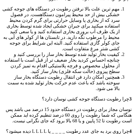
مهم ترین علت بالا نرفتن رطوبت در دستگاه های جوجه کشی
خشکی بیش از حد محیط پیرامون دستگاهست. در فصول
سرد که از بخاری یا وسایل حرارتی برای گرم کردن محیط
استفاده میکنید برای جبران خشکی ایجاد شده توسط بخاری
از یک ظرف آب بروری بخاری استفاده کنید و یا سعی کنید
محیط را مرطوب نگه دارید. در تابستان ها از کولر های آبی به
جای کولر گازی استفاده کنید. البته این شرایط برای جوجه
کشی شتر مرغ متفاوت است.
کیفیت بخار تولید شده توسط بخار ساز را بررسی کنید و
چنانچه احساس کردید بخار ضعیف تر از قبل است با استفاده
از محلول مخصوص و فرچه پلاستیکی اقدام به تمیز کردن
سطح پیزوی (حالت سکه فلزی) بخار ساز کنید.
همچنین امکان دارد فن انتقال رطوبت دستگاه بخار ساز
سوخته باشد که باعث عدم حرکت بخار تولید شده به سمت
بالا می شود.
3
چرا رطوبت دستگاه جوجه کشی نوسان دارد؟
نوسان مجاز برای رطوبت در دستگاه حدود 15 درصد می باشد پس
هنگامی که شما رطوبت را روی 60 درصد تنطیم کرده اید ممکن
است رطوبت تا 52 پایین و یا 68 بالا برود که جای نگرانی نیست.
4
چرا روی برد به جای عدد رطوبت _ _ _ _ یا L L L L دیده میشود؟