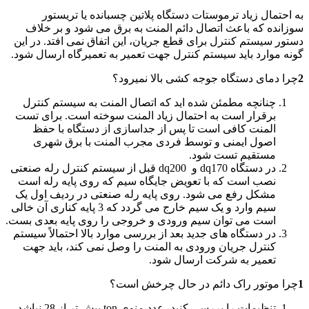
به احتمال زیاد ترموستات دستگاه پلاتین چسبانده یا تریستور
سوزانده که باعث اتصال دائم المنت به برق می شود و بر خلاف
دستور سیستم کنترل برای قطع جریان، این اتفاق نمی افتد. در این
گونه موارد باید سیستم کنترل جهت تعمیر به تعمیرگاه ارسال شود.
2
چرا دمای دستگاه جوجه کشی بالا نمیرود؟
چنانچه مطمئن شده اید که اتصال المنت به سیستم کنترل
برقرار است به احتمال زیاد المنت سوخته است. برای تست
المنت کافی است تا پس از جداسازی از دستگاه با حفظ
اصول ایمنی و توسط فردی مجرب المنت با برق شهری
مستقیم تست شود.
در دستگاه dq170 و dq200 قبل از سیستم کنترل رله صنعتی
نصب است که با تعویض جایگاه سیم که روی پایه رله است
مشکل رفع می شود. روی پایه رله صنعتی در ردیف اول یک
سیم وارد و یک سیم خارج می گردد که 3 پایه کناری آن خالی
است می توان سیم ورودی و خروجی را روی پایه بعدی بست.
در دستگاه های جدید بعد از بررسی موارد بالا احتمالاً سیستم
کنترل جریان ورودی به المنت را وصل نمی کند، باید جهت
تعمیر به شرکت ارسال شود.
1
چرا موتور راک دائم در حال چرخش است؟
تنظیمات را بررسی کنید، عدد منوی ton بیش تر از 28 نباشد.