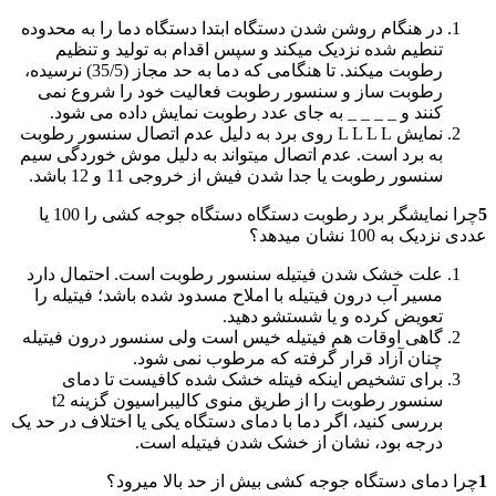
در هنگام روشن شدن دستگاه ابتدا دستگاه دما را به محدوده
تنطیم شده نزدیک میکند و سپس اقدام به تولید و تنظیم
رطوبت میکند. تا هنگامی که دما به حد مجاز (35/5) نرسیده،
رطوبت ساز و سنسور رطوبت فعالیت خود را شروع نمی
کنند و _ _ _ _ به جای عدد رطوبت نمایش داده می شود.
نمایش L L L L روی برد به دلیل عدم اتصال سنسور رطوبت
به برد است. عدم اتصال میتواند به دلیل موش خوردگی سیم
سنسور رطوبت یا جدا شدن فیش از خروجی 11 و 12 باشد.
5
چرا نمایشگر برد رطوبت دستگاه دستگاه جوجه کشی را 100 یا
عددی نزدیک به 100 نشان میدهد؟
علت خشک شدن فیتیله سنسور رطوبت است. احتمال دارد
مسیر آب درون فیتیله با املاح مسدود شده باشد؛ فیتیله را
تعویض کرده و یا شستشو دهید.
گاهی اوقات هم فیتیله خیس است ولی سنسور درون فیتیله
چنان آزاد قرار گرفته که مرطوب نمی شود.
برای تشخیص اینکه فیتله خشک شده کافیست تا دمای
سنسور رطوبت را از طریق منوی کالیبراسیون گزینه t2
بررسی کنید، اگر دما با دمای دستگاه یکی یا اختلاف در حد یک
درجه بود، نشان از خشک شدن فیتیله است.
1
چرا دمای دستگاه جوجه کشی بیش از حد بالا میرود؟