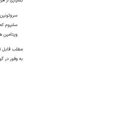
بسیاری از افر
سروتونین ک
سلنیوم که
ویتامین های B3 و B6 که در کنترل بی خواب
مطلب قابل تو
به وفور در گ