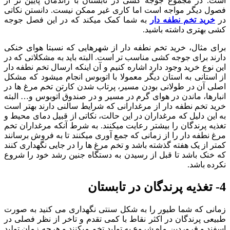
است. در مجموع جوجه کشی در تابستان با راندمان پایین تر از
فصول دیگر مواجه است اما کاری غیر ممکن نیست. دانستن نکاتی
در
خرید تخم نطفه دار
به شما کمک میکند که در این فصل جوجه
کشی بهتری داشته باشید.
برای مثال، خرید تخم نطفه دار از شهرهایی که نسبتا هوای خنکی
دارند برای جوجه کشی مناسب تر است. البته باید به مشکلاتی که در
این نوع خرید وجود دارد اشاره کنیم و آن اینکه ارسال تخم نطفه دار
از استانی به استان دیگر معمولا با اتوبوس انجام میشود که مشکل
اصلی آن در طولانی بودن مسیر، پرتاب شدن کارتن تخم مرغ ها در
انبارها، ماندن در هوای گرم در مسیر و در صندوق اتوبوس و… البته
خرید تخم نطفه دار از مرغدارانی که شرایط سالنی دارند بهتر است
به این دلیل که مرغداران در این حالت، نکاتی از قبیل دمای محیط و
تغذیه پرندگان را بیشتر رعایت میکنند. به شرط آنکه مرغداران تخم
مرغ نطفه دار را از زمانی که جمع آوری میکنند تا به فروش برسانند
کمتر از یک هفته گذشته باشد و تخم مرغ ها را در جایی نگهداری کنند
که خنک باشد تا قبل از رسیدن به دستگاه جنین رشد خود را شروع
نکرده باشد.
4- تغذیه پرندگان در تابستان
زمانی که شما طیور را به شکل سنتی نگهداری می کنید به صورت
طبیعی پرندگان در اکثر نقاط با کمی تقدم و تاخر از نظر فصلی در
اسفند و فروردین ماه شروع به تولید تخم میکنند و هرچه زمان تولید