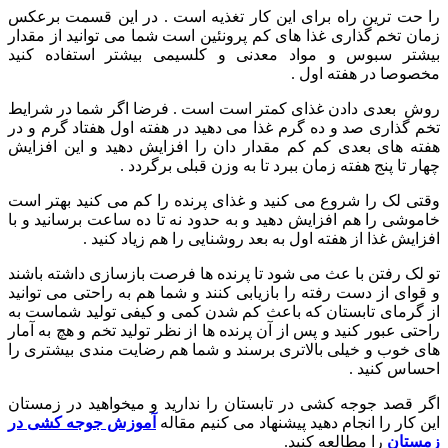
را حت ترین راه برای این کار تغذیه است . در این قسمت برعکس
زمان تخم گذاری غذا های کم پرونئین است شما می توانید از مقدار
بیشتر سبوس و مواد معدنی و کلسیمی بیشتر استفاده کنید
مخصوصا در هفته اول .
روش بعدی دادن غذای کمتر است است . فرضا اگر شما در شرایط
تخم گذاری صد و ده گرم غذا می دهید در هفته اول هفتاد گرم و در
هفته های بعدی کم کم مقدار دان را افزایش دهید و این افزایش
چهار تا پنج هفته زمان ببرد تا به وزن قبلی برگردد .
وقتی لک را شروع می کنید و غذای پرنده را کم می کنید بهتر است
خاموشی را هم افزایش دهید و به حدود نه تا ده ساعت برسانید و با
افزایش غذا از هفته اول به بعد روشنایی را هم زیاد کنید .
تو لک رفتن با عث می شود تا پرنده ها فرصت بازسازی داشته باشند
و قوای از دست رفته را بازیابی کنند و شما هم به راحتی می توانید
از گرمای تابستان که باعث کم شدن کمی و کیفی تولید شماست به
راحتی عبور کنید و پس از آن پرنده ها از نظر تولید تخم و هچ به آمار
های خوب و خیلی بالاتری برسند و شما هم رضایت مندی بیشتری را
احساس کنید .
اگر قصد جوجه کشی در تابستان را ندارید و میخواهید در زمستان
این کار را انجام دهید پیشنهاد می کنیم مقاله
آموزش جوجه کشی در
زمستان
را مطالعه کنید.