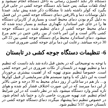
دستگاه کار نکند اکسیژن رسانی به داخل دستگاه انجام نمیشود و
ایجاد تلفات میکند. پس حتما باید دستگاه جوجه کشی در جایی قرار
بگیرد که کولر داشته باشد تا مشکلات ذکر شده پیش نیاید. عمدتا
دلیل نوسانات دما و بالارفتن دمای دستگاه جوجه کشی در این فصل
به دلیل گرم بودن دمای محیط است و بسیاری از کاربران دستگاه
ها را در جای غیر استاندارد نگهداری میکنند و بسیار دیده شده که
دمای محیط جوجه کشی از دمای تنظیم شده در دستگاه جوجه
کشی بالاتر است و این امر باعث از بین رفتن جنین در تخم مرغ
میشود. دمای استاندارد محیط برای دستگاه جوجه کشی بین 22 الی
30 درجه میباشد. رعایت این دما برای جوجه کشی ضروری است.
6- تنظیمات دستگاه جوجه کشی در تابستان
با توجه به توضیحاتی که در بخش قبل داده شد باید دانست که تنظیم
دما و تنظیم تهویه در تابستان از نکات ضروری در امر جوجه کشی
است. خصوصاً تنظیم منوی تهویه که از اهمیت بیشتری برخوردار
است به این دلیل که با وجود سیستم های سرمایشی از قبیل کولرها
و… باز هم در ساعاتی از روز دمای محیط به 30 درجه و حتی بالاتر
از این دما میرسد که در این صورت اختلاف فشار کم شده و هوای
تازه کمتر وارد دستگاه میشود. باید در نظر داشت که در این شرایط
انجام تنظیم عدد تهویه ضرورت خاصی دارد و حتما باید انجام شود.
در خصوص تنظیم دما پیشنهاد میگردد دمای دستگاه جوجه کشی در
تابستان حدود 5/37 تنظیم شود.