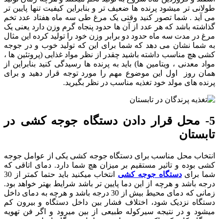
طولانی تر میشود پرنده ها ضعیف تر و بنابراین کیفیت تنها پایین تر
می آید . شما تصور کنید وقتی یک مرغ طی سه ماه هفتاد عدد تخم
گذاشته باشد که هر عدد از آن ها حدود پنجاه گرم وزن دارد یعنی یک
مرغ در مدت سه ماه حدود دو برابر وزن خود را تولید کرده این مثال
به شما نشان می دهد که شما برای این که تولید خوب و در جوجه
کشی هچ مناسب داشته باشید چقدر از نظر مواد غذایی (پروتئین ها ،
مواد معدنی ، ویتامین ها) باید به پرنده ها رسیدگی کنید بنابراین از
همان روز اول این موضوع مهم را مورد توجه قرار دهید و برای
پرنده های مولد خود تغذیه مناسب در نظر بگیرید.
5- محل قرار دادن دستگاه جوجه کشی در
تابستان
انتخاب محل مناسب برای دستگاه جوجه کشی یکی از عوامل جوجه
کشی بوده و تاثیر مستقیم بر میزان هچ شما دارد. دمای اتاقی که
شما برای
دستگاه جوجه کشی
انتخاب میکنید باید حتما کمتر از 30
درجه باشد و هرچه از این دما پایین تر باشد شرایط بهتر خواهد بود.
زمانی که دمای محیط بیش از 30 درجه باشد و هرچه به دمای داخل
دستگاه نزدیک شود، اختلاف فشار بین داخل دستگاه و بیرون کم
میشود و در نتیجه سیرکوله طبیعی از بین میرود و اگر فن تهویه