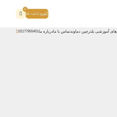
0
ورود | ثبت نام
های آموزشی بلدرچین دماوند
تماس با ما
درباره ما
02177955451