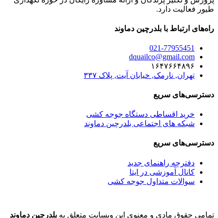
طیور فعالیت دارد.
راه‌های ارتباط با بلدرچین دماوند
021-77955451
dquailco@gmail.com
۱۶۴۷۶۶۴۸۹۶
تهران, نارمک, خیابان آیت, پلاک ۳۳۷
دسترسی‌های سریع
خرید اقساطی دستگاه جوجه کشی
شبکه های اجتماعی بلدرچین دماوند
دسترسی‌های سریع
دفترچه راهنمای جدید
کانال آموزشی در ایتا
سوالات متداول جوجه کشی
تمامی حقوق مادی و معنوی این وبسایت متعلق به
بلدرچین دماوند