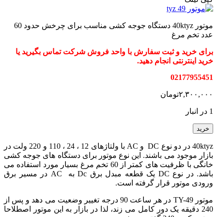
موتور 40ktyz دستگاه جوجه کشی مناسب برای چرخش حدود 60
عدد تخم مرغ
برای خرید و ثبت سفارش با واحد فروش شرکت تماس بگیرید یا
خرید اینترنتی انجام دهید.
02177955451
۲,۳۰۰,۰۰۰
تومان
1 در انبار
خرید
40ktyz در دو نوع DC و AC با ولتاژهای 12 ، 24 ، 110 و 220 ولت در
بازار موجود می باشند. این نوع موتور برای دستگاه های جوجه کشی
خانگی با ظرفیت های کمتر از 60 تخم مرغ بسیار مورد استفاده می
باشد. در نوع DC یک قطعه مبدل برق Dc به AC در مسیر برق
ورودی موتور قرار گرفته است.
موتور TY-49 در هر ساعت 90 درجه تغییر وضعیت می دهد و پس از
240 دقیقه یک دور کامل می زند، لذا در بازار به این موتور اصطلاحا