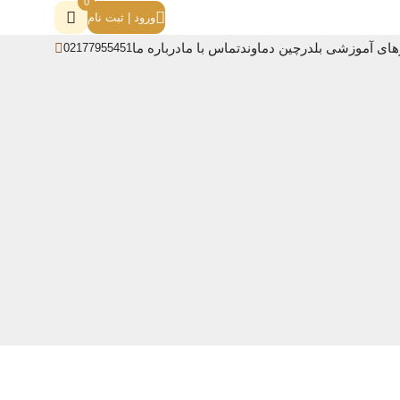
0
ورود | ثبت نام
های آموزشی بلدرچین دماوند
تماس با ما
درباره ما
02177955451