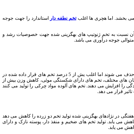
می بخشد. اما هچری ها اغلب
تخم نطفه دار
استاندارد را جهت جوجه
ی آن نسبت به تخم ژنوتیپ های بهگزینی شده جهت خصوصیات رشد و
توالی جوجه درآوری می باشد.
 5 درصد تخم های قرار داده شده در
مکان های مختلف، تخم های دارای شکستگی موئی، کاهش وزن بیش از
 50 درصد کاهش می دهد. شکستگی مویی میزان آلودگی را افزایش می دهند. تخم های آلوده مواد چرکی را تولید می کنند
اثیر قرار می دهد.
م های دو زرده هرگز هچ نشده و تخم های کوچک تر (کم تر از 50 گرم) به خوبی هچ نمی شوند. کنترل رشد و رسیدن به بلوغ جنسی در 26 هفتگی در نژادهای بهگزینی شده تولید تخم دو زرده را کاهش می دهد
نمی کند. با این حال، این نسبت به میزان 5/1 درصد در هفته از 12 درصد در 25 هفتگی به 2 درصد در 35 هفتگی کاهش می یابد. تولید تخم های ضخیم و منفذ دار، پوسته نازک و دارای
هش می یابد.