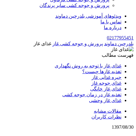
پرورش و جوجه کشی سایر پرندگان
ویدئوهای آموزشی بلدرچین دماوند
تماس با ما
درباره ما
02177955451
بلدرچین دماوند
پرورش و جوجه کشی غاز
غذای غاز
فهرست مطالب
غذای غاز با توجه به روش نگهداری
تغذیه غازها چیست؟
جیره غذایی غاز
غذای جوجه غاز
غذای غاز خانگی
تغذیه غاز در زمان جوجه کشی
غذای غاز وحشی
مقالات مشابه
نظرات کاربران
1397/08/30