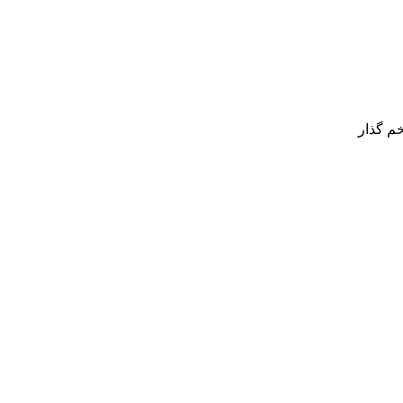
م گذار