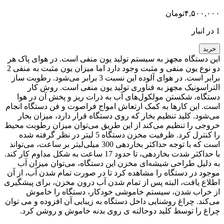
۴,۵۰۰,۰۰۰
تومان
1 در انبار
خرید
این دستگاه مجهز به سیستم تولید یون منفی است. در هوای پاک هر
دو نوع یون منفی و مثبت وجود دارد اما میزان یون مثبت به منفی 2
برابر است. در هوای آلوده این نسبت 3 برابر می‌شود. رطوبت ساز
التراسونیک مجهز به فناوری تولید یون منفی است. روش کار
دستگاه، شکستن مولکول‌های آب به ذرات ریز و پخش آن در هوا
است. این کارها به کمک ارتعاش امواج فراصوت و فن دستگاه انجام
می‌شود. کلید تنظیم بخار که روی دستگاه قرار دارد، میزان بخار
خروجی را تنظیم می‌کند از این طریق می‌توان میزان رطوبت محیط
را کنترل کرد. ظرفیت مخزن دستگاه 5 لیتر در نظر گرفته شده
است که با توجه حداکثر بخاردهی 300 میلی‌لیتر بر ساعت، می‌تواند
با حداکثر شدت بخاردهی، تا حدود 17 ساعت به شکل مداوم کار کند.
به دلیل طراحی شیشه‌ای مخزن این دستگاه، می‌توان میزان آب
موجود در دستگاه را مشاهده کرد تا در صورت تمام شدن آب، از آن
اطلاع یافت، البته پس از تمام شدن آب درون مخزن، برای پیشگیری
از خراب شدن، سیستم خاموشی خودکار، دستگاه را خاموش
می‌کند. چراغ روشنایی داخل دستگاه به زیبایی آن افزوده و می توان
چراغ را توسط کلید دوحالته ی روی بدنه خاموش و روشن کرد.